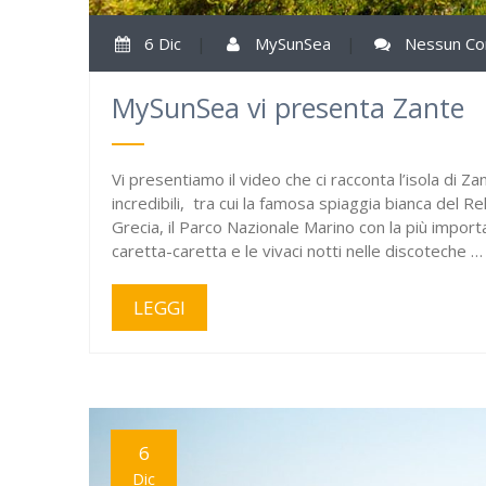
6 Dic
|
MySunSea
|
Nessun C
MySunSea vi presenta Zante
Vi presentiamo il video che ci racconta l’isola di Za
incredibili, tra cui la famosa spiaggia bianca del R
Grecia, il Parco Nazionale Marino con la più import
caretta-caretta e le vivaci notti nelle discoteche …
LEGGI
6
Dic