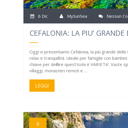
6 Dic
|
MySunSea
|
Nessun C
CEFALONIA: LA PIU’ GRANDE 
Oggi vi presentiamo Cefalonia, la più grande delle i
relax e tranquillità. Ideale per famiglie con bambin
chiave per definire quest’isola è VARIETA’. Vaste spi
villaggi, monasteri remoti e …
LEGGI
6