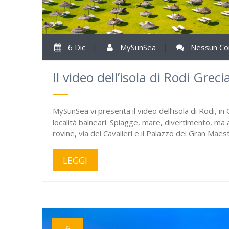
6 Dic
|
MySunSea
|
Nessun C
Il video dell’isola di Rodi Greci
MySunSea vi presenta il video dell’isola di Rodi, i
località balneari. Spiagge, mare, divertimento, ma an
rovine, via dei Cavalieri e il Palazzo dei Gran Maest
LEGGI
6