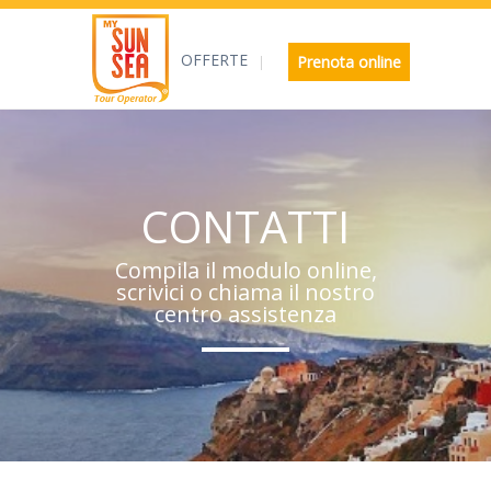
OFFERTE
Prenota online
CONTATTI
Compila il modulo online,
scrivici o chiama il nostro
centro assistenza