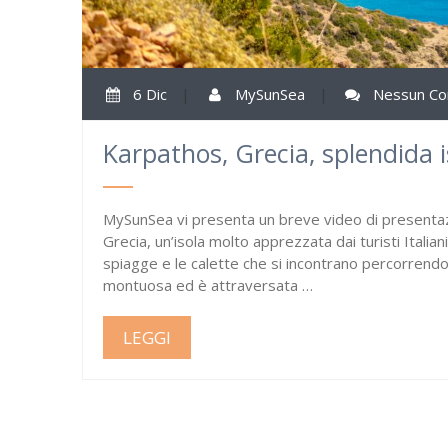
6 Dic
|
MySunSea
|
Nessun C
Karpathos, Grecia, splendida i
MySunSea vi presenta un breve video di presentaz
Grecia, un’isola molto apprezzata dai turisti Italia
spiagge e le calette che si incontrano percorrendo l
montuosa ed è attraversata …
LEGGI