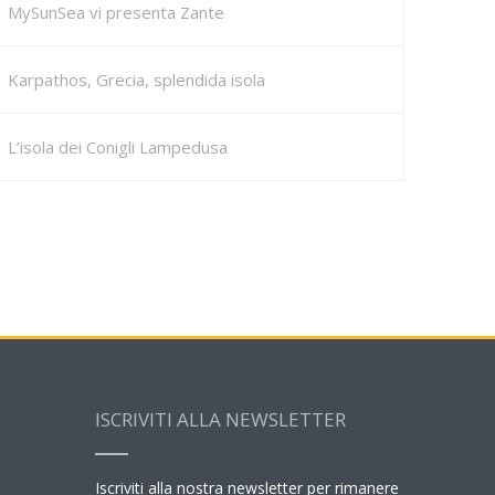
MySunSea vi presenta Zante
Karpathos, Grecia, splendida isola
L’isola dei Conigli Lampedusa
ISCRIVITI ALLA NEWSLETTER
Iscriviti alla nostra newsletter per rimanere