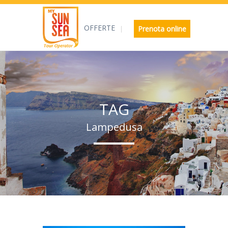
OFFERTE
Prenota online
TAG
Lampedusa