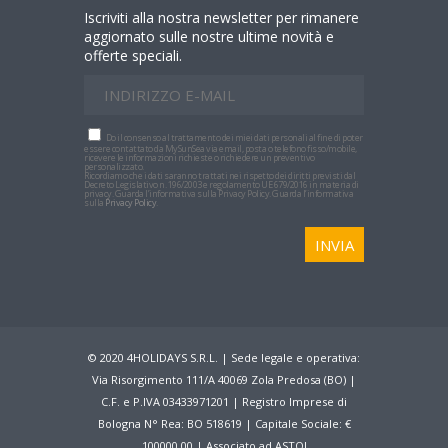
Iscriviti alla nostra newsletter per rimanere
aggiornato sulle nostre ultime novità e
offerte speciali.
Do il consenso al trattamento dei miei dati personali al fine di poter
essere contattato da MySunSea via email, posta o telefono fisso/mobile,
ricevere le informazioni richieste o richiedere un preventivo
personalizzato.
Ricordiamo che i dati saranno trattati nei rispetto dei diritti previsti dal
Decreto Legislativo n. 196/2003 e regolamento UE 679/2016 in materia di
privacy. Guarda l’informativa sulla Privacy Policy. Guarda l’informativa
sulla
Privacy Policy
.
© 2020 4HOLIDAYS S.R.L. | Sede legale e operativa:
Via Risorgimento 111/A 40069 Zola Predosa (BO) |
C.F. e P.IVA 03433971201 | Registro Imprese di
Bologna N° Rea: BO 518619 | Capitale Sociale: €
100000,00 | Associato ad
ASTOI