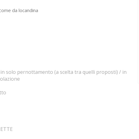
come da locandina
n solo pernottamento (a scelta tra quelli proposti) / in
olazione
tto
LETTE