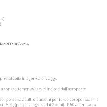
du)
)
MEDITERRANEO
.
prenotabile in agenzia di viaggi.
a con trattamento/servizi indicati dall’aeroporto
per persona adulti e bambini per tasse aeroportuali + 1
o di 5 kg (per passeggero dai 2 anni);
€ 50 a
per quota