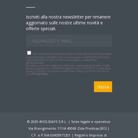
Iscriviti alla nostra newsletter per rimanere
aggiornato sulle nostre ultime novità e
offerte speciali.
Do il consenso al trattamento dei miei dati personali al fine di poter
essere contattato da MySunSea via email, posta o telefono fisso/mobile,
ricevere le informazioni richieste o richiedere un preventivo
personalizzato.
Ricordiamo che i dati saranno trattati nei rispetto dei diritti previsti dal
Decreto Legislativo n. 196/2003 e regolamento UE 679/2016 in materia di
privacy. Guarda l’informativa sulla Privacy Policy. Guarda l’informativa
sulla
Privacy Policy
.
© 2020 4HOLIDAYS S.R.L. | Sede legale e operativa:
Via Risorgimento 111/A 40069 Zola Predosa (BO) |
C.F. e P.IVA 03433971201 | Registro Imprese di