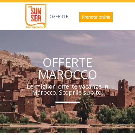
OFFERTE
Prenota online
OFFERTE
MAROCCO
Le migliori offerte vacanze in
Marocco. Scoprile subito!