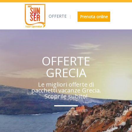
OFFERTE
Prenota online
OFFERTE
GRECIA
Le migliori offerte di
pacchetti vacanze Grecia.
Scoprile subito!